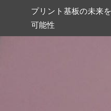
コ
プリント基板の未来
ン
テ
可能性
ン
ツ
へ
ス
キ
ッ
プ