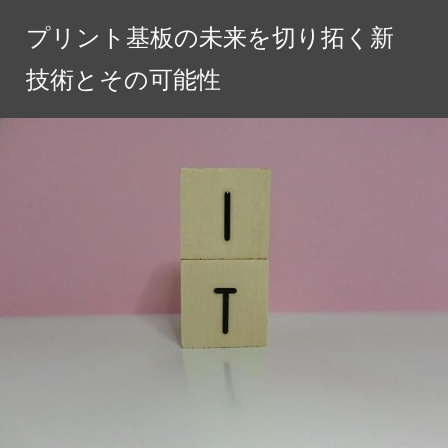
コ
プリント基板の未来を切り拓く新
ン
テ
技術とその可能性
ン
ツ
へ
ス
キ
ッ
プ