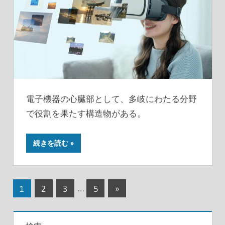
電子機器の心臓部として、多岐にわたる分野
で役割を果たす構造物がある。
続きを読む
投
次
1
2
3
…
5
»
の
稿
記