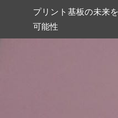
コ
プリント基板の未来
ン
テ
可能性
ン
ツ
へ
ス
キ
ッ
プ