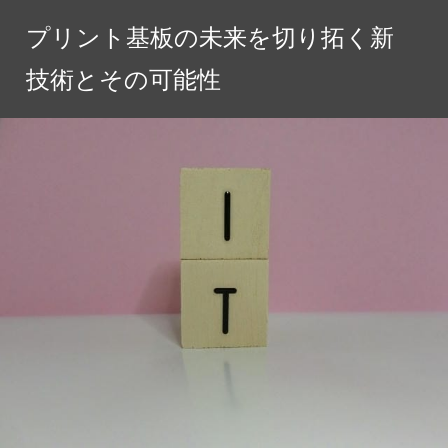
コ
プリント基板の未来を切り拓く新
ン
テ
技術とその可能性
ン
ツ
へ
ス
キ
ッ
プ