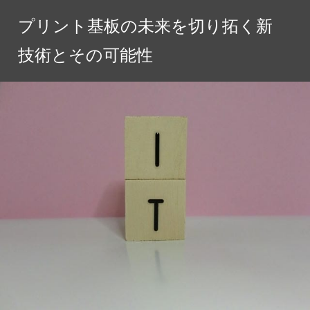
コ
プリント基板の未来を切り拓く新
ン
テ
技術とその可能性
ン
ツ
へ
ス
キ
ッ
プ