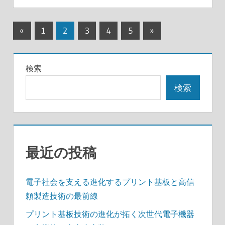
投
前
次
«
1
2
3
4
5
»
の
の
稿
記
記
の
検索
事
事
ペ
検索
ー
ジ
送
最近の投稿
り
電子社会を支える進化するプリント基板と高信
頼製造技術の最前線
プリント基板技術の進化が拓く次世代電子機器