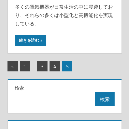
多くの電気機器が日常生活の中に浸透してお
り、それらの多くは小型化と高機能化を実現
している。
続きを読む
投
前
«
1
…
3
4
5
の
稿
記
の
検索
事
ペ
検索
ー
ジ