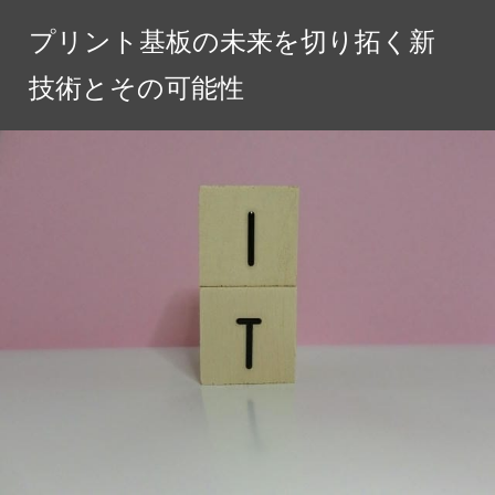
コ
プリント基板の未来を切り拓く新
ン
テ
技術とその可能性
ン
ツ
へ
ス
キ
ッ
プ