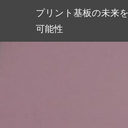
コ
プリント基板の未来
ン
テ
可能性
ン
ツ
へ
ス
キ
ッ
プ