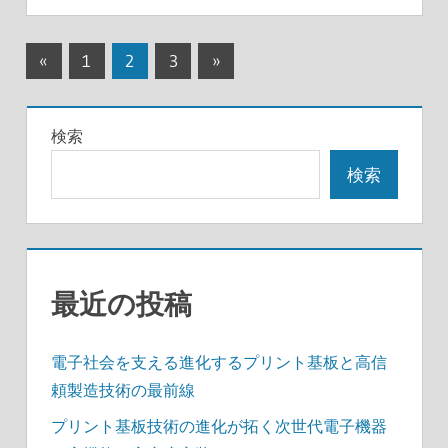
投
前
次
«
1
2
3
»
の
の
稿
記
記
の
検索
事
事
ペ
検索
ー
ジ
送
最近の投稿
り
電子社会を支える進化するプリント基板と高信
頼製造技術の最前線
プリント基板技術の進化が拓く次世代電子機器