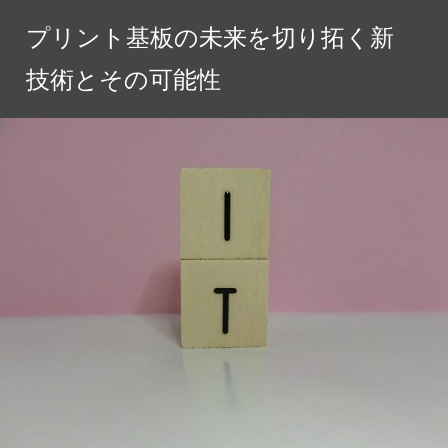
コ
プリント基板の未来を切り拓く新
ン
テ
技術とその可能性
ン
ツ
へ
ス
キ
ッ
プ