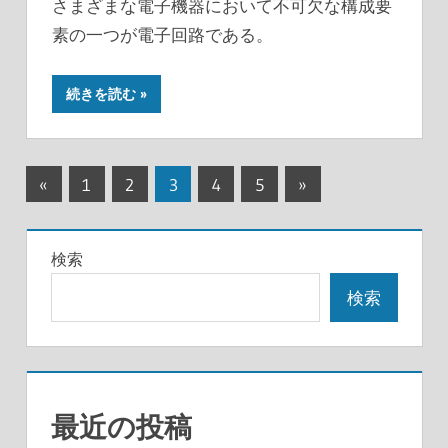
さまざまな電子機器において不可欠な構成要
素の一つが電子回路である。
続きを読む
投
前
次
«
1
2
3
4
5
»
の
の
稿
記
記
の
検索
事
事
ペ
検索
ー
ジ
送
最近の投稿