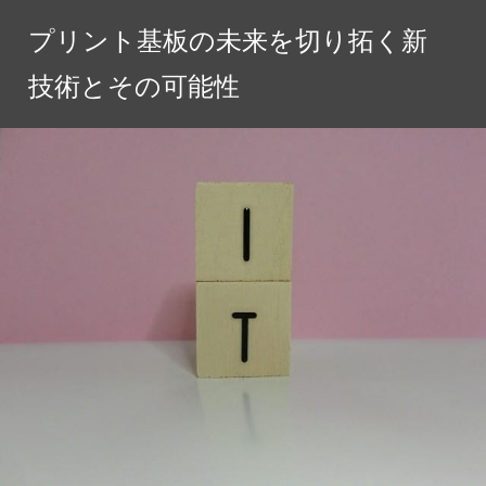
コ
プリント基板の未来を切り拓く新
ン
テ
技術とその可能性
ン
ツ
へ
ス
キ
ッ
プ