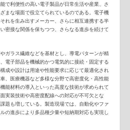
機能で利便性の高い電子製品が日常生活や産業、さ
まざまな場面で役立てられているのである。電子機
にそれを生み出すメーカー、さらに相互連携する半
ない密接な関係を保ちつつ、さらなる進歩を続けて
脂やガラス繊維などを基材とし、導電パターンが精
は、電子部品を機械的かつ電気的に接続・固定する
の構成や設計は用途や性能要求に応じて最適化され
動車、医療機器など多様な分野で高密度化・高性能
高機能材料の導入といった高度な技術が求められて
表面実装技術や高密度配線への対応が不可欠とな
の課題も増している。製造現場では、自動化やファ
ールの進歩により多品種少量や短納期対応も実現し