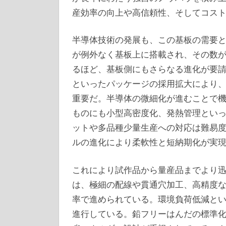
産効率の向上や高信頼性、そしてコス
半導体技術の発展も、この基板の需要
が例外なく基板上に搭載され、その数
るほど、基板側にもさらなる進化が要請さ
といったパッケージの採用拡大により
重要だ。半導体の微細化が進むことで
ものにも小型高密度化、発熱管理とい
ットや多品種少量生産への対応は難易
ルの進化により柔軟性と短納期化が実
これにより試作品から量産品までより
は、極細の配線や貫通穴加工、高精度
率で進められている。環境負荷低減と
進行している。鉛フリーはんだの標準