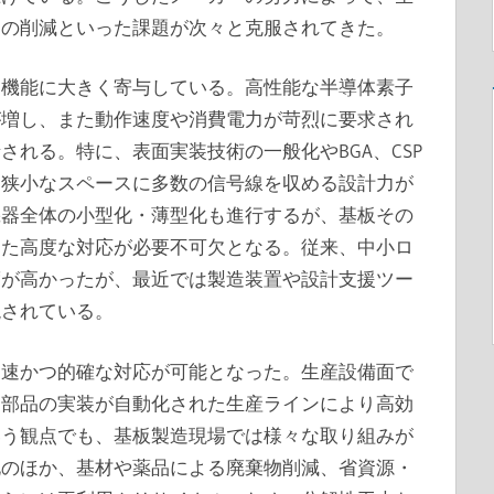
トの削減といった課題が次々と克服されてきた。
と機能に大きく寄与している。高性能な半導体素子
が増し、また動作速度や消費電力が苛烈に要求され
れる。特に、表面実装技術の一般化やBGA、CSP
、狭小なスペースに多数の信号線を収める設計力が
機器全体の小型化・薄型化も進行するが、基板その
った高度な対応が必要不可欠となる。従来、中小ロ
度が高かったが、最近では製造装置や設計支援ツー
現されている。
迅速かつ的確な対応が可能となった。生産設備面で
な部品の実装が自動化された生産ラインにより高効
いう観点でも、基板製造現場では様々な取り組みが
化のほか、基材や薬品による廃棄物削減、省資源・