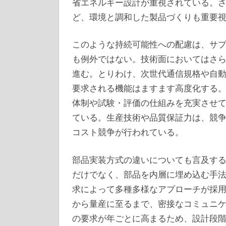
省エネルギー設計が重視されている。
ど、環境と調和した製品づくりも重要
このような持続可能性への配慮は、サ
も例外ではない。技術面においてはさ
進む。とりわけ、次世代通信規格や自
要求される機能はますます高度化する
体制や試験・評価の仕組みを充実させ
ている。生産技術や品質保証力は、競
コスト競争が行われている。
部品実装方式の違いについても言及す
だけでなく、部品を内層に埋め込む手
求によって多種多様なアプローチが採
から量産に至るまで、密接なコミュニ
の要求が年ごとに高まるため、設計段