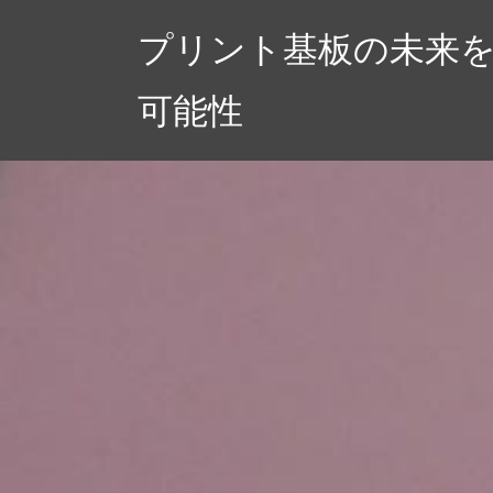
コ
プリント基板の未来
ン
テ
可能性
ン
ツ
へ
ス
キ
ッ
プ