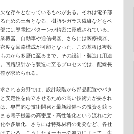
可欠な存在となっているものがある。
それは電子部
するための土台となる、樹脂やガラス繊維などをベ
内部には導電性パターンが精密に形成されている。
産業機器、自動車や通信機器、さらには医療機器、
高密度な回路構成が可能となった。この基板は複数
のものから多層に至るまで、その設計・製造は用途
る。回路設計から製造に至るプロセスでは、配線長
調整が求められる。
要求される分野では、設計段階から部品配置やパタ
性と安定性を両立させるための高い技術力が要され
ーは、専門的な技術開発と最新設備への投資を競っ
高まる電子機器の高密度・高性能化という流れに対
細化や多層化、さらには特殊材料の開発など、各社
上げている。こうしたメーカーの努力によって、生