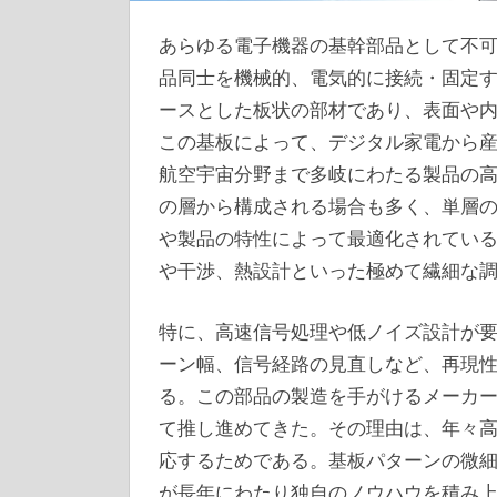
あらゆる電子機器の基幹部品として不
品同士を機械的、電気的に接続・固定
ースとした板状の部材であり、表面や
この基板によって、デジタル家電から
航空宇宙分野まで多岐にわたる製品の
の層から構成される場合も多く、単層
や製品の特性によって最適化されてい
や干渉、熱設計といった極めて繊細な
特に、高速信号処理や低ノイズ設計が
ーン幅、信号経路の見直しなど、再現
る。この部品の製造を手がけるメーカ
て推し進めてきた。その理由は、年々
応するためである。基板パターンの微
が長年にわたり独自のノウハウを積み